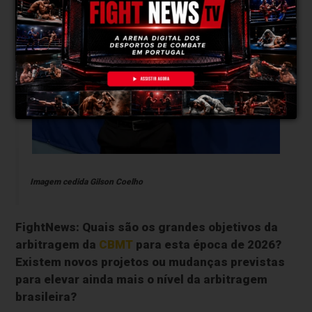
Imagem cedida Gilson Coelho
FightNews: Quais são os grandes objetivos da
arbitragem da
CBMT
para esta época de 2026?
Existem novos projetos ou mudanças previstas
para elevar ainda mais o nível da arbitragem
brasileira?