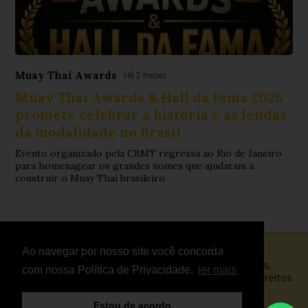
Muay Thai Awards
Há 2 meses
Muay Thai Awards & Hall da Fama 2026
promete celebrar a história e as lendas
da modalidade no Brasil
Evento organizado pela CBMT regressa ao Rio de Janeiro
para homenagear os grandes nomes que ajudaram a
construir o Muay Thai brasileiro
Ao navegar por nosso site você concorda
© Copyright 2026 - FightNews - Atletas, Equipas,
com nossa Política de Privacidade.
ler mais
Eventos, Notícias, Vídeos e Entrevistas - Todos os direitos
reservados
Estou de acordo