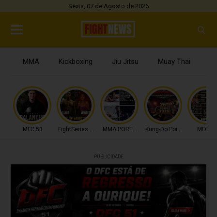
Sexta, 07 de Agosto de 2026
MMA
Kickboxing
Jiu Jitsu
Muay Thai
B
MFC 53
FightSeries 11
MMA PORTUGAL
Kung-Do Point Combat
MFC 53
PUBLICIDADE