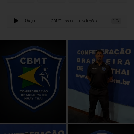
Ouça:
CBMT aposta na evolução da arbitragem para fortalece
1.0x