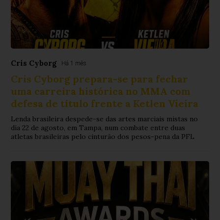
Cris Cyborg
Há 1 mês
Cris Cyborg prepara-se para fechar
uma carreira histórica no MMA com
defesa de título frente a Ketlen Vieira
Lenda brasileira despede-se das artes marciais mistas no
dia 22 de agosto, em Tampa, num combate entre duas
atletas brasileiras pelo cinturão dos pesos-pena da PFL