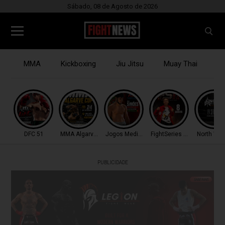
Sábado, 08 de Agosto de 2026
MMA
Kickboxing
Jiu Jitsu
Muay Thai
B
DFC 51
MMA Algarve Cup
Jogos Mediterrâneo
FightSeries 11
North War
PUBLICIDADE