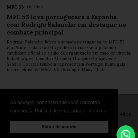
MFC 53
Há 3 dias
MFC 53 leva portugueses a Espanha
com Rodrigo Balancho em destaque no
combate principal
Rodrigo Balancho lidera a armada portuguesa no MFC 53,
em Ponferrada. O atleta poderá tornar-se o próximo
candidato oficial ao título da organização em caso de vitória.
Rafael López, Leandro Miranda, Gonçalo Gonçalves e
Sandro Correia também representam Portugal numa gala
internacional de MMA, Kickboxing e Muay Thai.
Ao navegar por nosso site você concorda
© Copyright 2026 - FightNews - Atletas, Equipas,
com nossa Política de Privacidade.
ler mais
Eventos, Notícias, Vídeos e Entrevistas - Todos os direitos
reservados
Estou de acordo