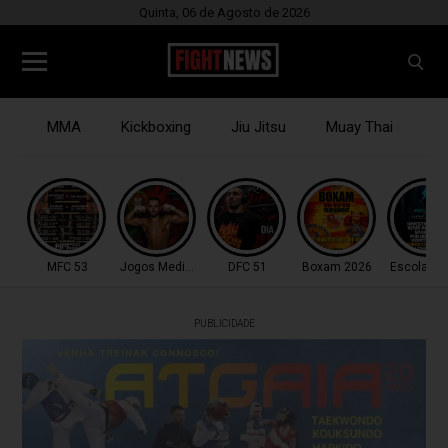
Quinta, 06 de Agosto de 2026
MMA
Kickboxing
Jiu Jitsu
Muay Thai
B
MFC 53
Jogos Mediterrâneo
DFC 51
Boxam 2026
Escola do
PUBLICIDADE