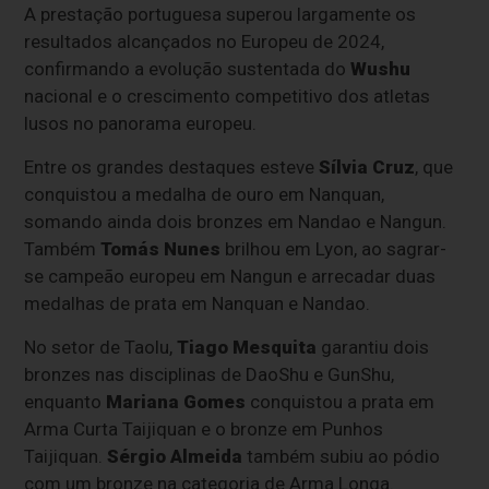
A prestação portuguesa superou largamente os
resultados alcançados no Europeu de 2024,
confirmando a evolução sustentada do
Wushu
nacional e o crescimento competitivo dos atletas
lusos no panorama europeu.
Entre os grandes destaques esteve
Sílvia Cruz
, que
conquistou a medalha de ouro em Nanquan,
somando ainda dois bronzes em Nandao e Nangun.
Também
Tomás Nunes
brilhou em Lyon, ao sagrar-
se campeão europeu em Nangun e arrecadar duas
medalhas de prata em Nanquan e Nandao.
No setor de Taolu,
Tiago Mesquita
garantiu dois
bronzes nas disciplinas de DaoShu e GunShu,
enquanto
Mariana Gomes
conquistou a prata em
Arma Curta Taijiquan e o bronze em Punhos
Taijiquan.
Sérgio Almeida
também subiu ao pódio
com um bronze na categoria de Arma Longa.