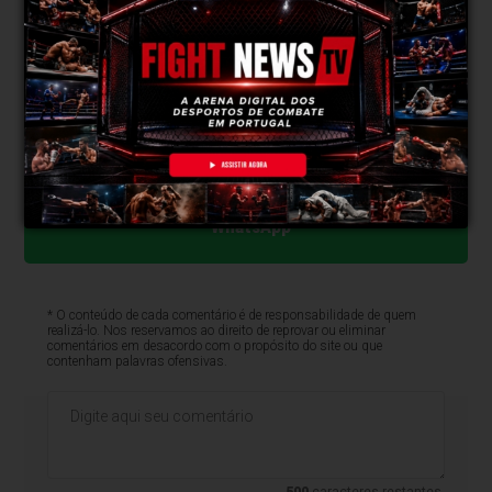
Portugal encerra assim o Europeu de Lyon com
ambição reforçada e sinais claros de que o futuro do
Wushu nacional
atravessa um dos melhores
momentos de sempre.
Clique aqui e faça parte do nosso grupo no
WhatsApp
* O conteúdo de cada comentário é de responsabilidade de quem
realizá-lo. Nos reservamos ao direito de reprovar ou eliminar
comentários em desacordo com o propósito do site ou que
contenham palavras ofensivas.
500
caracteres restantes.