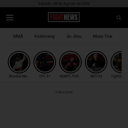
Sábado, 08 de Agosto de 2026
MMA
Kickboxing
Jiu Jitsu
Muay Thai
B
Mundial Master IBJJF
DFC 51
KEMPO PORTUGAL
MFC 53
FightSerie
PUBLICIDADE