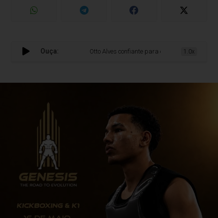
Ouça:
Otto Alves confiante para o Genesis: “Sinto-me
1.0x