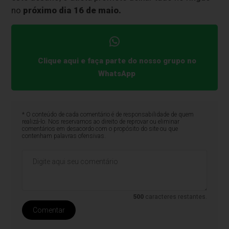
no
próximo dia 16 de maio.
Clique aqui e faça parte do nosso grupo no
WhatsApp
* O conteúdo de cada comentário é de responsabilidade de quem
realizá-lo. Nos reservamos ao direito de reprovar ou eliminar
comentários em desacordo com o propósito do site ou que
contenham palavras ofensivas.
500
caracteres restantes.
Comentar