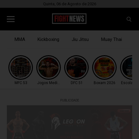
Quinta, 06 de Agosto de 2026
MMA
Kickboxing
Jiu Jitsu
Muay Thai
B
MFC 53
Jogos Mediterrâneo
DFC 51
Boxam 2026
Escola do
PUBLICIDADE