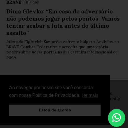
BRAVE
Há 7 dias
Dima Glevka: “Em casa do adversário
não podemos jogar pelos pontos. Vamos
tentar acabar a luta antes do último
assalto”
Atleta da Fightclub Santarém enfrenta búlgaro Bozhilov no
BRAVE Combat Federation e acredita que uma vitória
poderá abrir novas portas na sua carreira internacional de
MMA
Ao navegar por nosso site você concorda
© Copyright 2026 - FightNews - Atletas, Equipas,
com nossa Política de Privacidade.
ler mais
Eventos, Notícias, Vídeos e Entrevistas - Todos os direitos
reservados
Estou de acordo