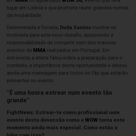
em
MMA
no aguardado
WOW 30
,
evento que terá
lugar em Lisboa e que promete reunir grandes nomes
da modalidade.
Determinada e focada,
Duda Santos
mostra-se
motivada para este novo desafio, assumindo a
responsabilidade de competir num dos maiores
eventos de
MMA
realizados em Portugal. Em
entrevista, a atleta falou sobre a preparação para o
combate, a importância desta oportunidade e deixou
ainda uma mensagem para todos os fãs que estarão
presentes no evento.
“É uma honra estrear num evento tão
grande”
FightNews: Estrear-te como profissional num
evento desta dimensão como o
WOW
torna este
momento ainda mais especial. Como estás a
lidar com isso?