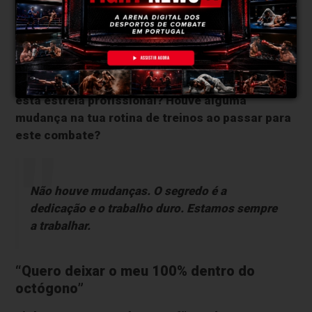
Trabalho duro como segredo da
preparação
FightNewws: Como está a ser o teu camp para
esta estreia profissional? Houve alguma
mudança na tua rotina de treinos ao passar para
este combate?
Não houve mudanças. O segredo é a
dedicação e o trabalho duro. Estamos sempre
a trabalhar.
“Quero deixar o meu 100% dentro do
octógono”