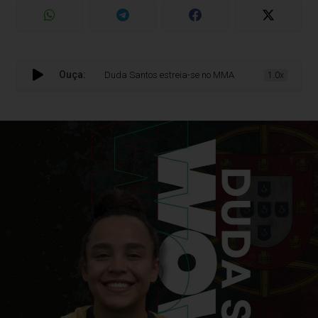
Ouça:
Duda Santos estreia-se no MMA profissional no WOW 30 em L
1.0x