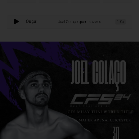
Ouça:
Joel Colaço quer trazer o título mundial de Mua
1.0x