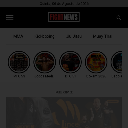
Quinta, 06 de Agosto de 2026
MMA
Kickboxing
Jiu Jitsu
Muay Thai
B
MFC 53
Jogos Mediterrâneo
DFC 51
Boxam 2026
Escola do
PUBLICIDADE