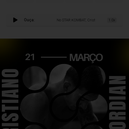
Ouça:
No STAR KOMBAT, Cristiano Bordian aposta n
1.0x