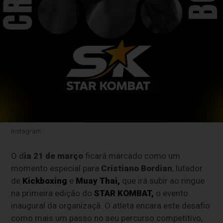
Instagram
O d
ia 21 de março
ficará marcado como um
momento especial para
Cristiano Bordian
, lutador
de
Kickboxing
e
Muay Thai
,
que irá subir ao ringue
na primeira edição do
STAR KOMBAT,
o evento
inaugural da organizaçã. O atleta encara este desafio
como mais um passo no seu percurso competitivo,