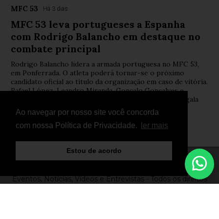
MFC 53
Há 3 dias
MFC 53 leva portugueses a Espanha
com Rodrigo Balancho em destaque no
combate principal
Rodrigo Balancho lidera a armada portuguesa no MFC 53,
em Ponferrada. O atleta poderá tornar-se o próximo
candidato oficial ao título da organização em caso de vitória.
Rafael López, Leandro Miranda, Gonçalo Gonçalves e
Sandro Correia também representam Portugal numa gala
internacional de MMA, Kickboxing e Muay Thai.
Ao navegar por nosso site você concorda
com nossa Política de Privacidade.
ler mais
Estou de acordo
© Copyright 2026 - FightNews - Atletas, Equipas,
Eventos, Notícias, Vídeos e Entrevistas - Todos os direitos
reservados