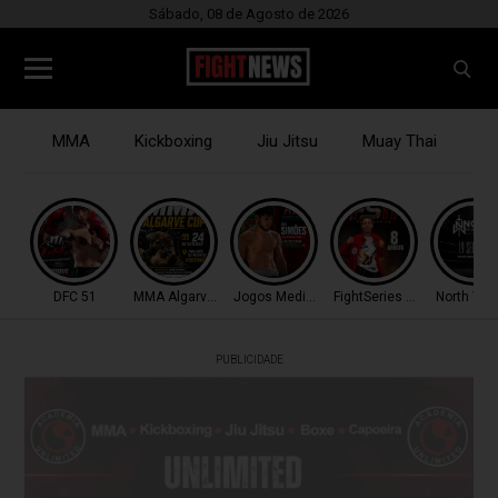
Sábado, 08 de Agosto de 2026
MMA
Kickboxing
Jiu Jitsu
Muay Thai
B
DFC 51
MMA Algarve Cup
Jogos Mediterrâneo
FightSeries 11
North War
PUBLICIDADE