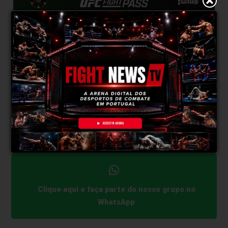
Gabriel Ramos
continua assim a consolidar o seu
percurso internacional, levando o nome da sua equipa
e de Portugal a um evento marcante do calendário
mundial de artes marciais mistas, frente a um
adversário experiente e motivado pelo factor casa.
O
Cage Warriors 200
promete ser uma noite
memorável, e o confronto entre Gabriel Ramos e
Keith Keogh está já apontado como um dos
combates a não perder.
Clique aqui e faça parte do nosso grupo no
WhatsApp