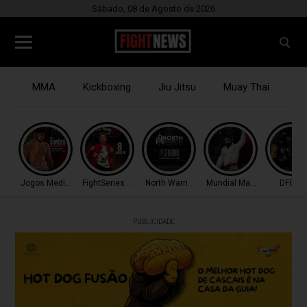
Sábado, 08 de Agosto de 2026
MMA
Kickboxing
Jiu Jitsu
Muay Thai
B
Jogos Mediterrâneo
FightSeries 11
North Warriors
Mundial Master IBJJF
DFC 51
PUBLICIDADE