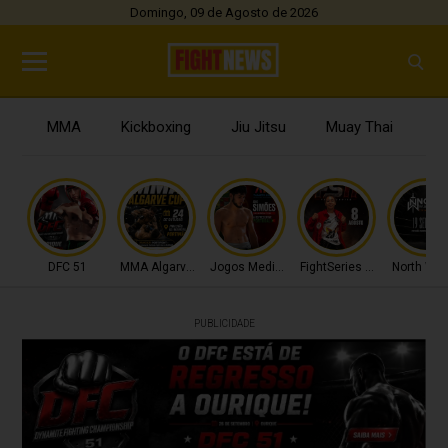
Domingo, 09 de Agosto de 2026
MMA
Kickboxing
Jiu Jitsu
Muay Thai
B
DFC 51
MMA Algarve Cup
Jogos Mediterrâneo
FightSeries 11
North War
PUBLICIDADE