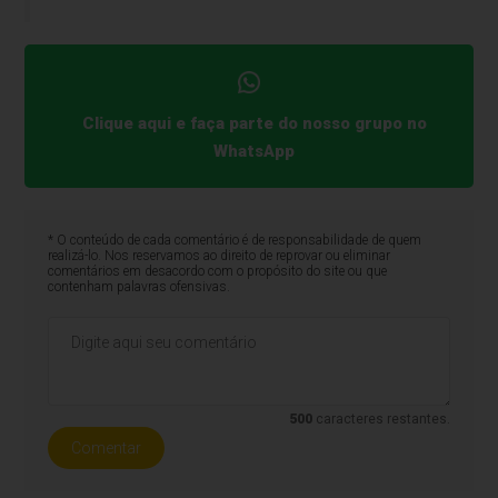
Clique aqui e faça parte do nosso grupo no
WhatsApp
* O conteúdo de cada comentário é de responsabilidade de quem
realizá-lo. Nos reservamos ao direito de reprovar ou eliminar
comentários em desacordo com o propósito do site ou que
contenham palavras ofensivas.
500
caracteres restantes.
Comentar