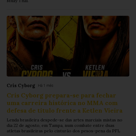
Muay Thai.
Cris Cyborg
Há 1 mês
Cris Cyborg prepara-se para fechar
uma carreira histórica no MMA com
defesa de título frente a Ketlen Vieira
Lenda brasileira despede-se das artes marciais mistas no
dia 22 de agosto, em Tampa, num combate entre duas
atletas brasileiras pelo cinturão dos pesos-pena da PFL