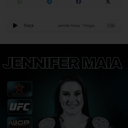
Ouça:
Jennifer Maia: “Cheguei ao topo do mundo através
1.0x