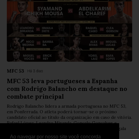
MFC 53
Há 3 dias
MFC 53 leva portugueses a Espanha
com Rodrigo Balancho em destaque no
combate principal
Rodrigo Balancho lidera a armada portuguesa no MFC 53,
em Ponferrada. O atleta poderá tornar-se o próximo
candidato oficial ao título da organização em caso de vitória.
Rafael López, Leandro Miranda, Gonçalo Gonçalves e
Sandro Correia também representam Portugal numa gala
internacional de MMA, Kickboxing e Muay Thai.
Ao navegar por nosso site você concorda