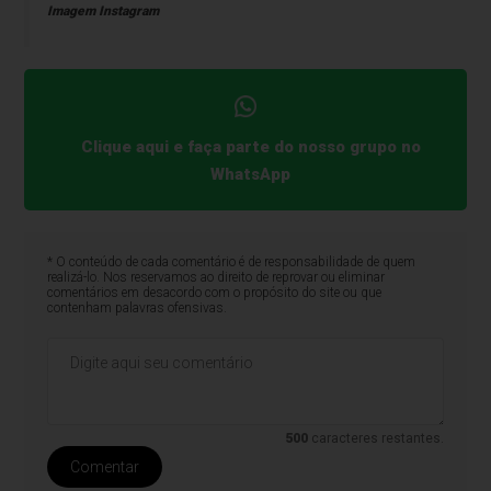
Imagem Instagram
Clique aqui e faça parte do nosso grupo no
WhatsApp
* O conteúdo de cada comentário é de responsabilidade de quem
realizá-lo. Nos reservamos ao direito de reprovar ou eliminar
comentários em desacordo com o propósito do site ou que
contenham palavras ofensivas.
500
caracteres restantes.
Comentar