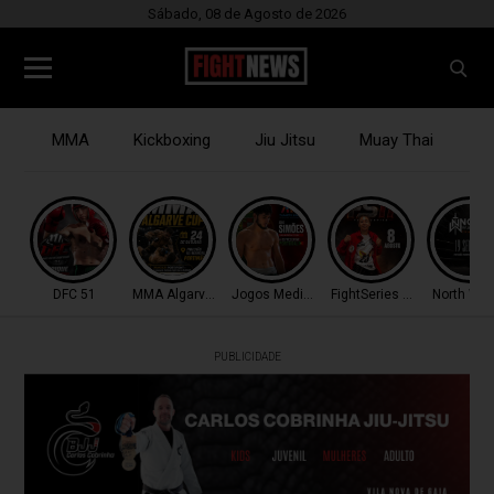
Sábado, 08 de Agosto de 2026
MMA
Kickboxing
Jiu Jitsu
Muay Thai
B
DFC 51
MMA Algarve Cup
Jogos Mediterrâneo
FightSeries 11
North War
PUBLICIDADE