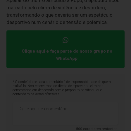
Apesar do triunfo atribuído a Popó, o episódio ficou
marcado pelo clima de violência e desordem,
transformando o que deveria ser um espetáculo
desportivo num cenário de tensão e polémica.
Clique aqui e faça parte do nosso grupo no
WhatsApp
* O conteúdo de cada comentário é de responsabilidade de quem
realizá-lo. Nos reservamos ao direito de reprovar ou eliminar
comentários em desacordo com o propósito do site ou que
contenham palavras ofensivas.
500
caracteres restantes.