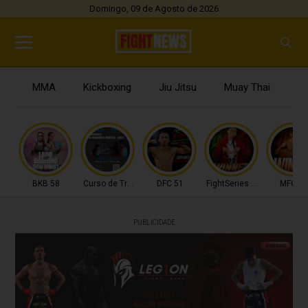
Domingo, 09 de Agosto de 2026
MMA
Kickboxing
Jiu Jitsu
Muay Thai
B
BKB 58
Curso de Treinadores
DFC 51
FightSeries 11
MFC 53
PUBLICIDADE