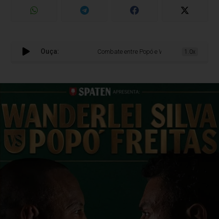
Ouça:
Combate entre Popó e Wanderlei termina em co
1.0x