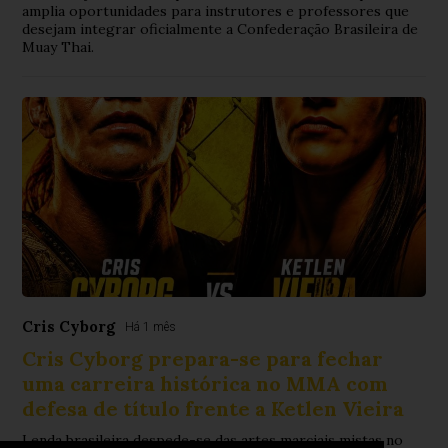
amplia oportunidades para instrutores e professores que
desejam integrar oficialmente a Confederação Brasileira de
Muay Thai.
Cris Cyborg
Há 1 mês
Cris Cyborg prepara-se para fechar
uma carreira histórica no MMA com
defesa de título frente a Ketlen Vieira
Lenda brasileira despede-se das artes marciais mistas no