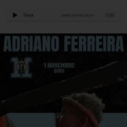
Ouça:
Jovem promessa prepara-se para o Nazaré F
1.0x