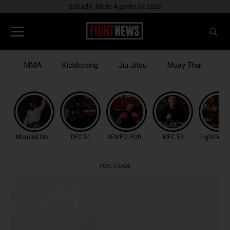
Sábado, 08 de Agosto de 2026
MMA
Kickboxing
Jiu Jitsu
Muay Thai
B
Mundial Master IBJJF
DFC 51
KEMPO PORTUGAL
MFC 53
FightSerie
PUBLICIDADE