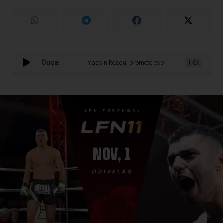
Ouça:
Yassin Rezgui promete espetáculo no LFN Portugal: ‘O 
1.0x