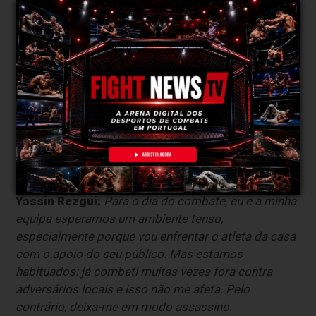
Imagem Instagram
“Combater fora motiva-me ainda mais”
Fight News Portugal:
Que ambiente esperas
encontrar no dia do evento?
Yassin Rezgui:
Para o dia do combate, eu e a minha
equipa esperamos um ambiente tenso,
especialmente porque vou enfrentar o atleta da casa
com o apoio do seu público. Mas estamos
habituados: já combati muitas vezes fora contra
adversários locais e isso não me afeta. Pelo
contrário, deixa-me em modo assassino.