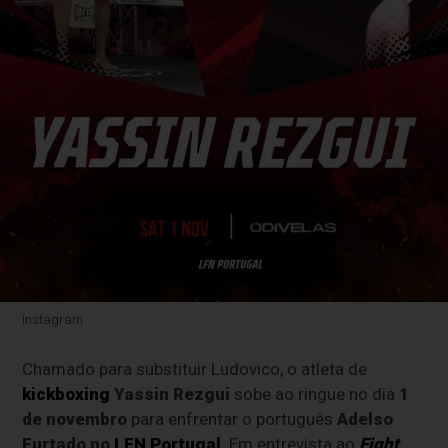
Instagram
Chamado para substituir Ludovico, o atleta de
kickboxing
Yassin Rezgui
sobe ao ringue no dia
1
de novembro
para enfrentar o português
Adelso
Furtado no
LFN Portugal
. Em entrevista ao
Fight