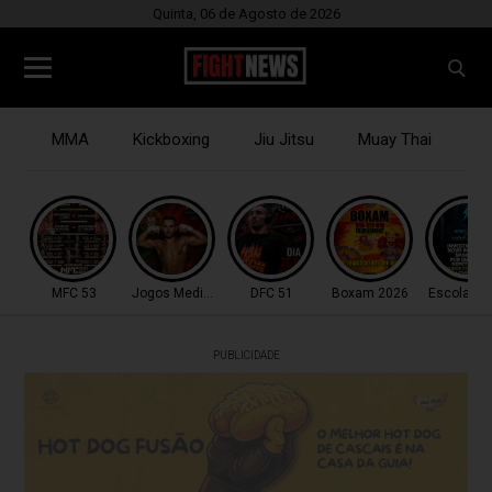
Quinta, 06 de Agosto de 2026
MMA
Kickboxing
Jiu Jitsu
Muay Thai
B
MFC 53
Jogos Mediterrâneo
DFC 51
Boxam 2026
Escola do
PUBLICIDADE