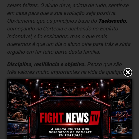
sejam felizes. O aluno deve, acima de tudo, sentir-se
em casa para que a sua evolução seja positiva.
Obviamente que os princípios base do
Taekwondo,
começando na Cortesia e acabando no Espírito
Indomável, são ensinados, mas o que mais
queremos é que um dia o aluno olhe para trás e sinta
orgulho em ter feito parte desta família.
Disciplina, resiliência e objetivo.
Penso que são
três valores muito importantes na vida de qualquer
pessoa.
FightNews: Como é que esses valores se
refletem não apenas na prática do Taekwondo,
mas também na vida pessoal dos praticantes?
Tiago Oliveira:
O caminho que os alunos
construírem no
Taekwondo
certamente se vai
reproduzir na vida pessoal e profissional.