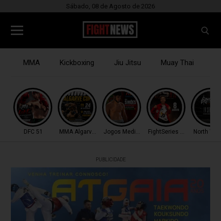
Sábado, 08 de Agosto de 2026
MMA
Kickboxing
Jiu Jitsu
Muay Thai
B
DFC 51
MMA Algarve Cup
Jogos Mediterrâneo
FightSeries 11
North War
PUBLICIDADE