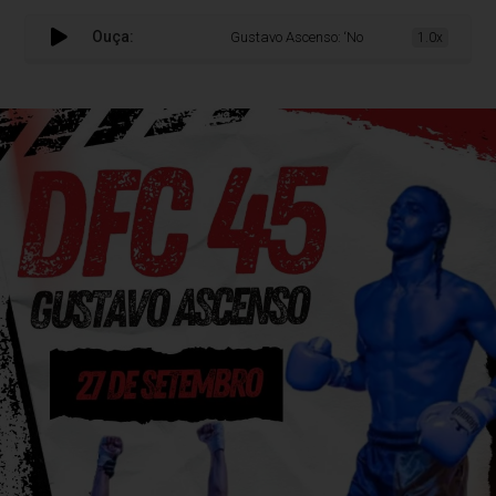
Ouça:
Gustavo Ascenso: ‘No DFC 45 vai vencer quem 
1.0x