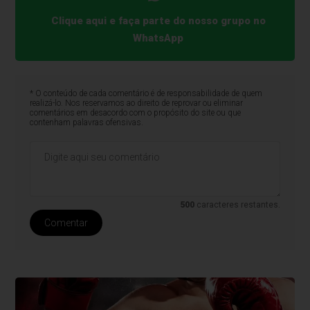
Clique aqui e faça parte do nosso grupo no
WhatsApp
* O conteúdo de cada comentário é de responsabilidade de quem
realizá-lo. Nos reservamos ao direito de reprovar ou eliminar
comentários em desacordo com o propósito do site ou que
contenham palavras ofensivas.
500
caracteres restantes.
Comentar