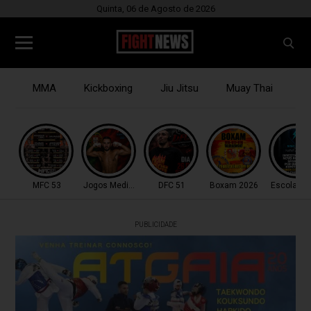
Quinta, 06 de Agosto de 2026
MMA
Kickboxing
Jiu Jitsu
Muay Thai
B
MFC 53
Jogos Mediterrâneo
DFC 51
Boxam 2026
Escola do
PUBLICIDADE