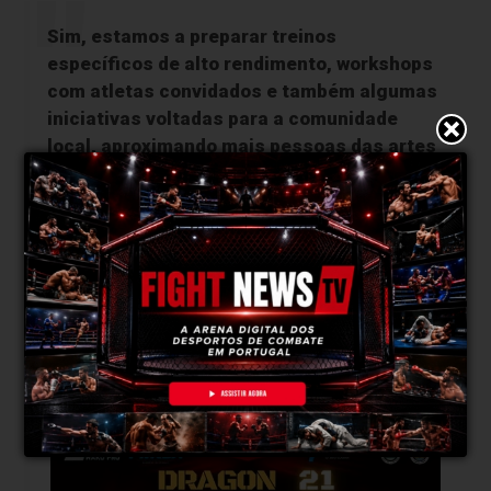
Sim, estamos a preparar
treinos
específicos de alto rendimento
, workshops
com atletas convidados e também algumas
iniciativas voltadas para a comunidade
local, aproximando mais pessoas das artes
marciais.
Além disso, temos como meta aumentar a
participação em eventos competitivos fora
da nossa região.
Outro grande objetivo é realizar a
segunda
edição do DragonCombat
. Depois do
sucesso da primeira edição, queremos
fazer ainda melhor.