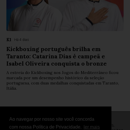
K1
Há 4 dias
Kickboxing português brilha em
Taranto: Catarina Dias é campeã e
Isabel Oliveira conquista o bronze
A estreia do Kickboxing nos Jogos do Mediterrâneo ficou
marcada por um desempenho histórico da seleção
portuguesa, com duas medalhas conquistadas em Taranto,
Itália.
Ao navegar por nosso site você concorda
© Copyright 2026 - FightNews - Atletas, Equipas,
com nossa Política de Privacidade.
ler mais