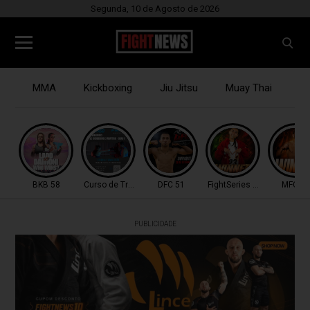
Segunda, 10 de Agosto de 2026
MMA
Kickboxing
Jiu Jitsu
Muay Thai
B
BKB 58
Curso de Treinadores
DFC 51
FightSeries 11
MFC 53
PUBLICIDADE