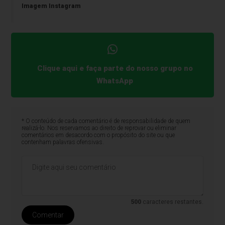
Imagem Instagram
Clique aqui e faça parte do nosso grupo no
WhatsApp
* O conteúdo de cada comentário é de responsabilidade de quem
realizá-lo. Nos reservamos ao direito de reprovar ou eliminar
comentários em desacordo com o propósito do site ou que
contenham palavras ofensivas.
500
caracteres restantes.
Comentar