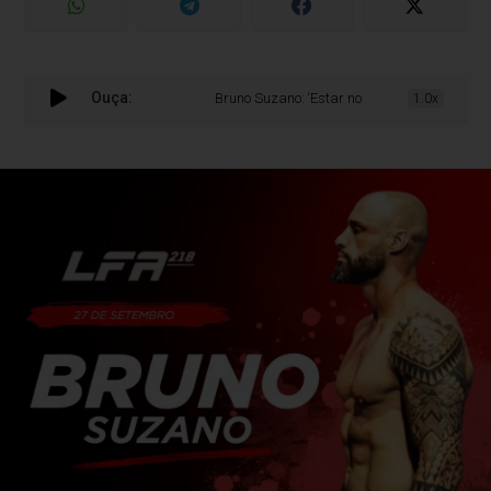
Ouça:
Bruno Suzano: ‘Estar no LFA é um privilégio enorme,
1.0x