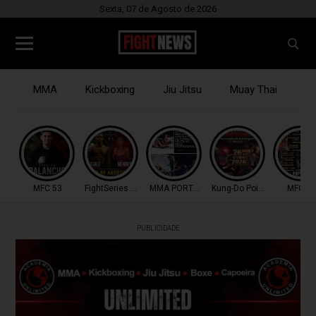
Sexta, 07 de Agosto de 2026
MMA
Kickboxing
Jiu Jitsu
Muay Thai
B
MFC 53
FightSeries 11
MMA PORTUGAL
Kung-Do Point Combat
MFC 53
PUBLICIDADE