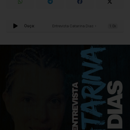
Ouça:
Entrevista Catarina Dias: Campeã de Kickboxing Worl
1.0x