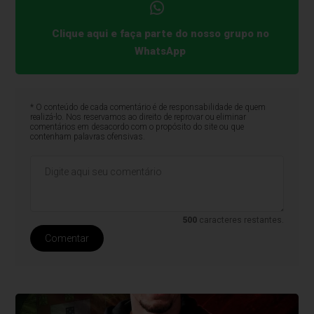
Clique aqui e faça parte do nosso grupo no
WhatsApp
* O conteúdo de cada comentário é de responsabilidade de quem
realizá-lo. Nos reservamos ao direito de reprovar ou eliminar
comentários em desacordo com o propósito do site ou que
contenham palavras ofensivas.
500
caracteres restantes.
Comentar