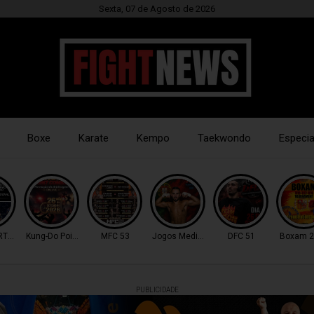
Sexta, 07 de Agosto de 2026
Boxe
Karate
Kempo
Taekwondo
Especia
RTUGAL
Kung-Do Point Combat
MFC 53
Jogos Mediterrâneo
DFC 51
Boxam 2
PUBLICIDADE