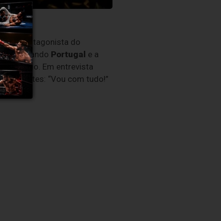
erá o protagonista do
 Representando
Portugal
e a
 o desafio. Em entrevista
us apoiantes: “Vou com tudo!”