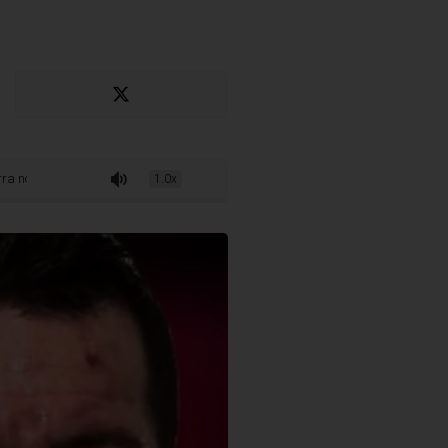
: “O Cyborg não vai para brincar”
1.0x