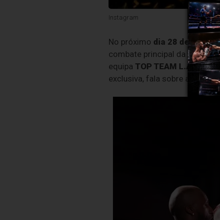
Instagram
No próximo
dia 28 de setem
combate principal da noite –
equipa
TOP TEAM L.A.
, o atl
exclusiva, fala sobre a sua p