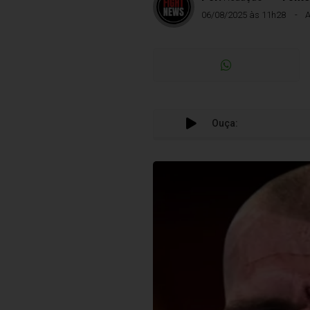
06/08/2025 às 11h28
A
Ouça: