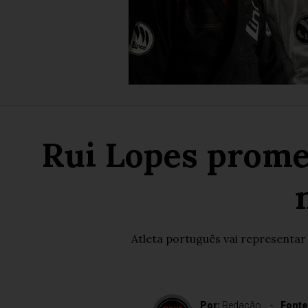
Rui Lopes prome
Atleta português vai representar
Por:
Redação
Fonte