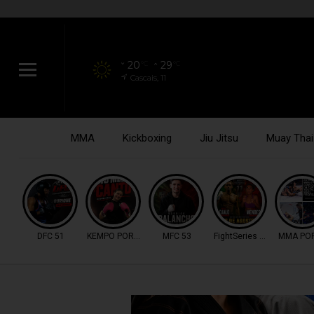
20
29
°C
°C
Cascais, 11
MMA
Kickboxing
Jiu Jitsu
Muay Thai
DFC 51
KEMPO PORTUGAL
MFC 53
FightSeries 11
MMA PO