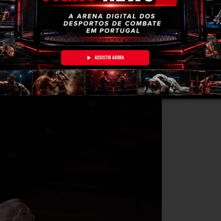
bro
,
Rui “Cyborg” Lopes
entra em acção no
LFN 10,
onde s
 o aguardado
main event
frente ao lutador Michael Clarke.
eta de Sines mostra-se determinado, orgulhoso e pronto para
reparação, expectativas, e deixa uma mensagem clara aos se