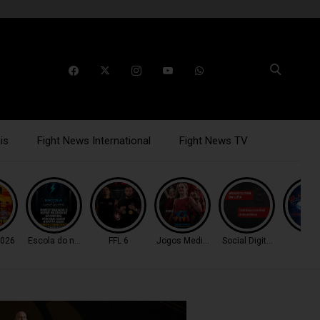
is
Fight News International
Fight News TV
026
Escola do nocaute
FFL 6
Jogos Mediterrâneo
Social Digital Fight
WM