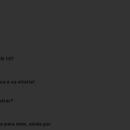
FN 10?
o é na vitória!
ntrar?
o para mim, ainda por