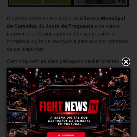
O evento conta com o apoio da
Câmara Municipal
de Caminha
, da
Junta de Freguesia
e de vários
patrocinadores, que ajudam a tornar possível a
complexa logística necessária para acolher centenas
de participantes.
Caminha, com as suas paisagens deslumbrantes
entre o rio e o mar, volta a ser o cenário ideal para
esta celebração do desporto, da superação e da
convivência.
MAIS INFORMAÇÕES:
Local: Estádio Municipal Morber - Cristelo
Entrada: Gratuita
Estacionamento Privado Grátis