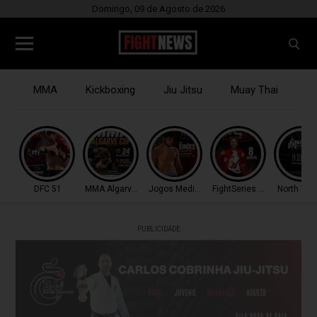
Domingo, 09 de Agosto de 2026
MMA
Kickboxing
Jiu Jitsu
Muay Thai
B
DFC 51
MMA Algarve Cup
Jogos Mediterrâneo
FightSeries 11
North War
PUBLICIDADE