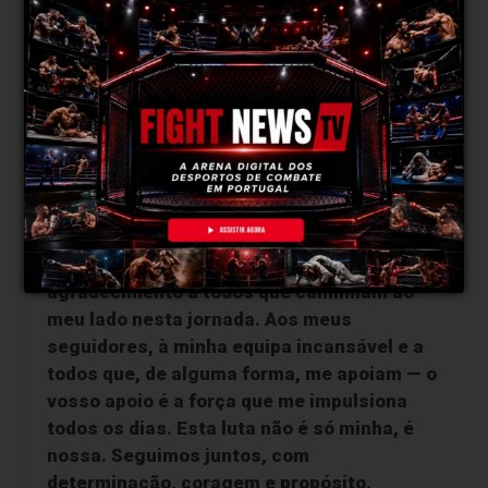
eles eu tenho um futuro nas artes marciais.
Sem o mestre Jocimar, nada disto seria
possível.
FightNews: Por fim, que mensagem gostarias de
deixar aos teus seguidores, equipa e a todos que
te apoiam rumo a esta luta?
Quero deixar uma mensagem de profundo
agradecimento a todos que caminham ao
meu lado nesta jornada. Aos meus
seguidores, à minha equipa incansável e a
todos que, de alguma forma, me apoiam — o
vosso apoio é a força que me impulsiona
todos os dias. Esta luta não é só minha, é
nossa. Seguimos juntos, com
determinação, coragem e propósito.