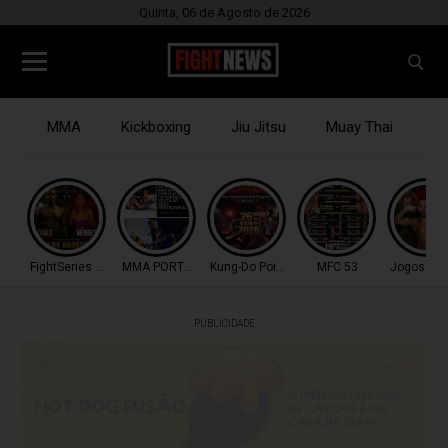
Quinta, 06 de Agosto de 2026
MMA
Kickboxing
Jiu Jitsu
Muay Thai
B
FightSeries 11
MMA PORTUGAL
Kung-Do Point Combat
MFC 53
Jogos Med
PUBLICIDADE