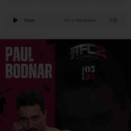
Ouça:
AFC 2: Paul Bodnar quer conquistar a vitóri
1.0x