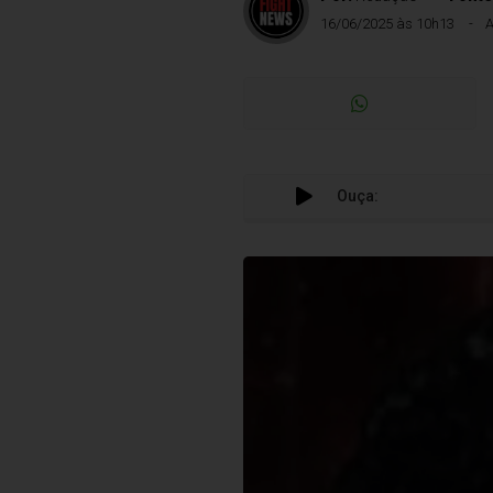
16/06/2025 às 10h13
A
Ouça: