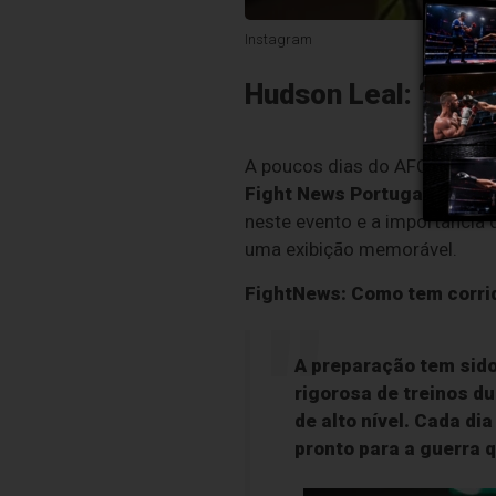
Instagram
Hudson Leal: “Prome
A poucos dias do AFC 2, que a
Fight News Portugal
os deta
neste evento e a importância 
uma exibição memorável.
FightNews: Como tem corrid
A preparação tem sido
rigorosa de treinos d
de alto nível. Cada di
pronto para a guerra 