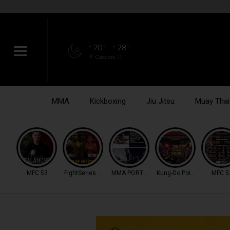
20
28
°C
°C
Cascais, 11
MMA
Kickboxing
Jiu Jitsu
Muay Thai
MFC 53
FightSeries 11
MMA PORTUGAL
Kung-Do Point Combat
MFC 5