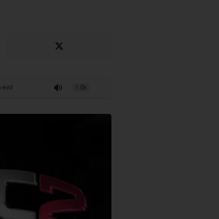
 Hudson Leal a caminho do AFC 2
1.0x