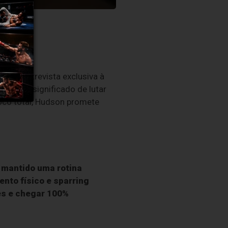
 fim!”
ou em entrevista exclusiva à
iado, o significado de lutar
foco total, Hudson promete
 mantido uma rotina
nto físico e sparring
hes e chegar 100%