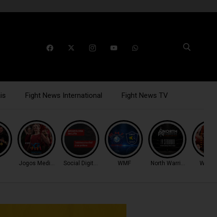
is
Fight News International
Fight News TV
Jogos Mediterrâneo
Social Digital Fight
WMF
North Warriors
WOW 