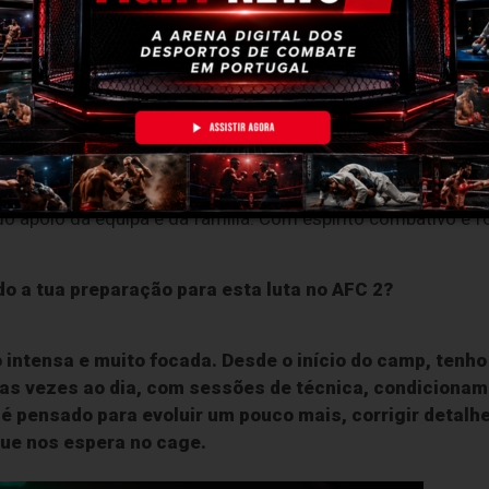
to uma verdadeira guerra do início ao
contece a 5 de julho, o atleta de
MMA
Hudson Leal
partilh
lhes da sua preparação, os aspetos técnicos que tem privileg
do apoio da equipa e da família. Com espírito combativo e 
o a tua preparação para esta luta no AFC 2?
 intensa e muito focada.
Desde o início do camp, tenho
uas vezes ao dia, com sessões de técnica, condicioname
a é pensado para evoluir um pouco mais, corrigir detal
que nos espera no cage.