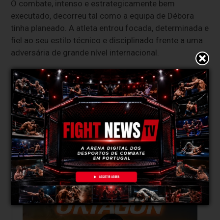
O combate, intenso e estrategicamente bem
executado, decorreu tal como a equipa de Débora
tinha planeado. A atleta entrou focada, determinada e
fiel ao seu estilo técnico e disciplinado frente a uma
adversária de grande nível internacional.
“Saiu como queríamos e como tinha que ser!
Trabalhámos para que assim fosse. Todas
as minhas vitórias e derrotas, todos os
sacrifícios de toda a gente que está à
minha volta levou a este resultado. Não
podia estar mais feliz!”, destacou Débora no
Instagram.