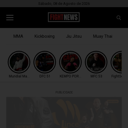
Sábado, 08 de Agosto de 2026
MMA
Kickboxing
Jiu Jitsu
Muay Thai
B
Mundial Master IBJJF
DFC 51
KEMPO PORTUGAL
MFC 53
FightSerie
PUBLICIDADE