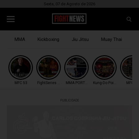
Sexta, 07 de Agosto de 2026
MMA
Kickboxing
Jiu Jitsu
Muay Thai
B
MFC 53
FightSeries 11
MMA PORTUGAL
Kung-Do Point Combat
MFC 53
PUBLICIDADE